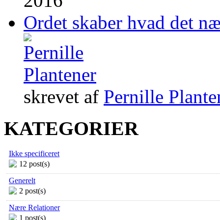
2016
Ordet skaber hvad det n
skrevet af
Pernille Plante
KATEGORIER
Ikke specificeret
12 post(s)
Generelt
2 post(s)
Nære Relationer
1 post(s)