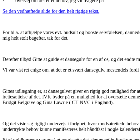
· overvej om det er et behov, jeg vil reagere på
Se den vedhæftede slide for den helt rigtige tekst.
For bl.a. at afhjælpe vores evt. hudsult og booste selvfølelsen, dann
mig helt stolt bagefter, tak for det.
Derefter tilbød Gitte at guide et dansegulv for en af os, og det endte
Vi var vist ret enige om, at det er et svært dansegulv, mestendels for
Gittes udlægning er, at dansegulvet giver en rigtig god mulighed for at
irettesættelse af det. IVK byder på en mulighed for at oversætte denn
Bridgit Belgrave og Gina Lawrie ( CT NVC i England).
Og det viste sig rigtigt undervejs i forløbet, hvor modsatrettede beho
undertrykte behov kunne manifesteres helt håndfast i nogle kalenderaftal
Et af guldkornene var også at værdsætte det, der egentlig forekom nega