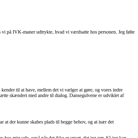
ns vi på IVK-maner udtrykte, hvad vi værdsatte hos personen. Jeg følte
 kender til at have, mellem det vi vælger at gøre, og vores indre
sætte skænderi med andre til dialog. Dansegulvene er udviklet af
ar at der kunne skabes plads til begge behov, og at især det
 hos mig selv, også når det ikke er smart, det jeg gør. Så jeg kan