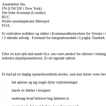
Ansættelser bla.
FN (UNCDF i New York)
Det Irske Konsulat (Lesotho)
RUC
Profes-sionshøjskolen Metropol
FOA.
Er endvidere politiker og sidder i Kommunalbestyrelsen for Venstre
i 3 stående udvalg - Formand for Integrationsrådet i Lyngby Taarbæ
Efter en kort tjek-ind-runde bl.a. om vores ønsker for aftenen i retnin
indenfor plejehjemsektoren. Et ret sigende udtryk.
Et bud på en daglig opmærksomheds øvelse, som kan træne vores bev
· luk øjnene og tag nogle dybe vejrtrækninger
· mærk en følelse i kroppen
· undersøg hvad behovet bag følelsen er