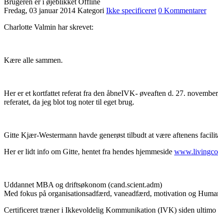
Brugeren er i øjeblikket Offline
Fredag, 03 januar 2014
Kategori
Ikke specificeret
0 Kommentarer
Charlotte Valmin har skrevet:
Kære alle sammen.
Her er et kortfattet referat fra den åbneIVK- øveaften d. 27. november
referatet, da jeg blot tog noter til eget brug.
Gitte Kjær-Westermann havde generøst tilbudt at være aftenens facilita
Her er lidt info om Gitte, hentet fra hendes hjemmeside
www.livingco
Uddannet MBA og driftsøkonom (cand.scient.adm)
Med fokus på organisationsadfærd, vaneadfærd, motivation og Hu
Certificeret træner i Ikkevoldelig Kommunikation (IVK) siden ultimo