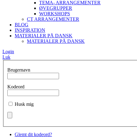
TEMA- ARRANGEMENTER
ØVEGRUPPER
WORKSHOPS
CT ARRANGEMENTER
BLOG
INSPIRATION
MATERIALER PÅ DANSK
MATERIALER PÅ DANSK
Login
Luk
Brugernavn
Kodeord
Husk mig
Glemt dit kodeord?