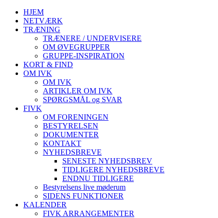
HJEM
NETVÆRK
TRÆNING
TRÆNERE / UNDERVISERE
OM ØVEGRUPPER
GRUPPE-INSPIRATION
KORT & FIND
OM IVK
OM IVK
ARTIKLER OM IVK
SPØRGSMÅL og SVAR
FIVK
OM FORENINGEN
BESTYRELSEN
DOKUMENTER
KONTAKT
NYHEDSBREVE
SENESTE NYHEDSBREV
TIDLIGERE NYHEDSBREVE
ENDNU TIDLIGERE
Bestyrelsens live møderum
SIDENS FUNKTIONER
KALENDER
FIVK ARRANGEMENTER