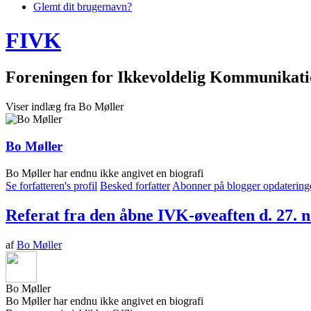
Glemt dit brugernavn?
FIVK
Foreningen for Ikkevoldelig Kommunikat
Viser indlæg fra Bo Møller
Bo Møller
Bo Møller har endnu ikke angivet en biografi
Se forfatteren's profil
Besked forfatter
Abonner på blogger opdatering
Referat fra den åbne IVK-øveaften d. 27. 
af
Bo Møller
Bo Møller
Bo Møller har endnu ikke angivet en biografi