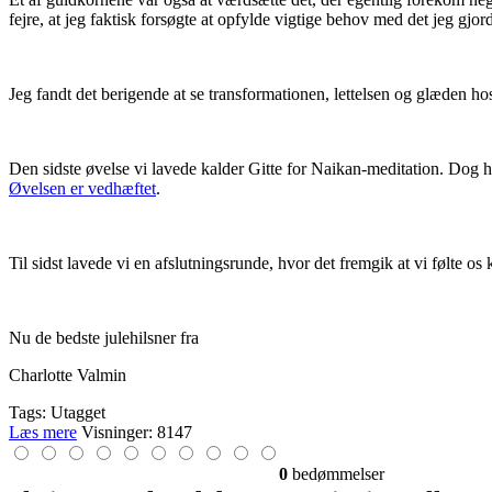
fejre, at jeg faktisk forsøgte at opfylde vigtige behov med det jeg gjo
Jeg fandt det berigende at se transformationen, lettelsen og glæden h
Den sidste øvelse vi lavede kalder Gitte for Naikan-meditation. Dog 
Øvelsen er vedhæftet
.
Til sidst lavede vi en afslutningsrunde, hvor det fremgik at vi følte os
Nu de bedste julehilsner fra
Charlotte Valmin
Tags: Utagget
Læs mere
Visninger: 8147
0
bedømmelser