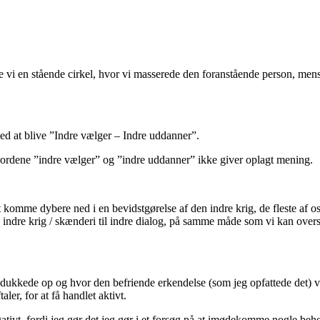
ede vi en stående cirkel, hvor vi masserede den foranstående person, me
 med at blive ”Indre vælger – Indre uddanner”.
di ordene ”indre vælger” og ”indre uddanner” ikke giver oplagt mening.
 komme dybere ned i en bevidstgørelse af den indre krig, de fleste af os
e indre krig / skænderi til indre dialog, på samme måde som vi kan over
v dukkede op og hvor den befriende erkendelse (som jeg opfattede det) v
er, for at få handlet aktivt.
tivt, fordi jeg gør det jeg gør i et forsøg på at imødekomme nogle behov