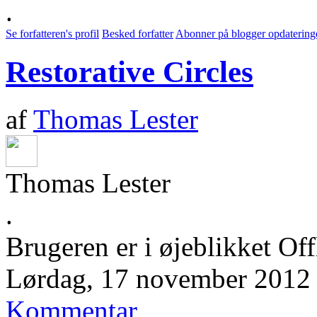
.
Se forfatteren's profil
Besked forfatter
Abonner på blogger opdatering
Restorative Circles
af
Thomas Lester
Thomas Lester
.
Brugeren er i øjeblikket Off
Lørdag, 17 november 2012
Kommentar